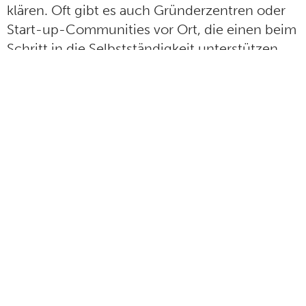
klären. Oft gibt es auch Gründerzentren oder
Start-up-Communities vor Ort, die einen beim
Schritt in die Selbstständigkeit unterstützen.
Was gibt es Rechtliches zu beachten?
Gewerbeanmeldung
Steuerliches
Besondere Vorschriften für bestimmt
Produkte
ggf. Voraussetzungen für den